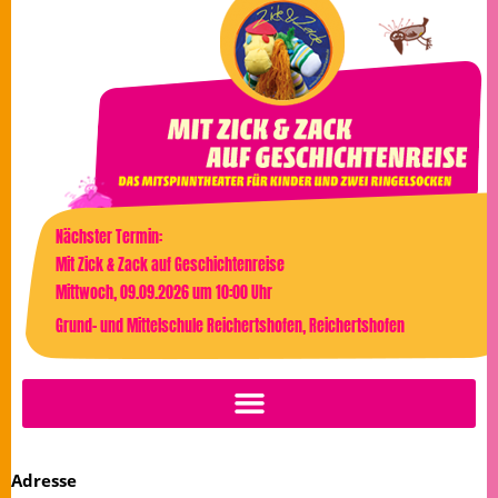
Nächster Termin:
Mit Zick & Zack auf Geschichtenreise
Mittwoch, 09.09.2026 um 10:00 Uhr
Grund- und Mittelschule Reichertshofen, Reichertshofen
Adresse