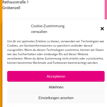
Rathausstraße 1
Gröbenzell
82194
Cookie-Zustimmung
Deutschland
verwalten
Um dir ein optimales Erlebnis zu bieten, verwenden wir Technologien wie
Cookies, um Geräteinformationen zu speichern und/oder darauf
Kommende Veranstaltungen
zuzugreifen. Wenn du diesen Technologien zustimmst, können wir Daten
wie das Surfverhalten oder eindeutige IDs auf dieser Website
verarbeiten. Wenn du deine Zustimmung nicht erteilst oder zurückziehst,
Keine Veranstaltungen an diesem Ort
können bestimmte Merkmale und Funktionen beeinträchtigt werden.
Akzeptieren
Ablehnen
Mit Zick & Zack auf Geschichtenreise
Einstellungen ansehen
Impressum
Datenschutz